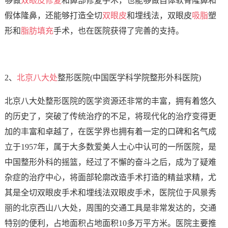
够做
双眼皮修复
和鼻部修复手术，也能够做自体软骨隆鼻和
假体隆鼻，还能够打造全切
双眼皮
和埋线法，双眼皮
吸脂
塑
形和
脂肪填充
手术，也在医院获得了完善的支持。
2、
北京八大处
整形医院(中国医学科学院整形外科医院)
北京八大处整形医院的医学资源还非常的丰富，拥有着悠久
的历史了，突破了传统治疗的不足，将现代化的治疗变得更
加的丰富和卓越了，在医学界也拥有着一定的口碑和名气成
立于1957年，属于大多数爱美人士心中认可的一所医院，是
中国整形外科的摇篮，经过了不懈的奋斗之后，成为了疑难
杂症的治疗中心，将面部轮廓改造手术打造的精益求精，尤
其是全切双眼皮手术和埋线法双眼皮手术，医院位于风景秀
丽的北京西山八大处，周围的交通工具是非常发达的，交通
特别的便利，占地面积占地面积10多万平方米。医院主要推