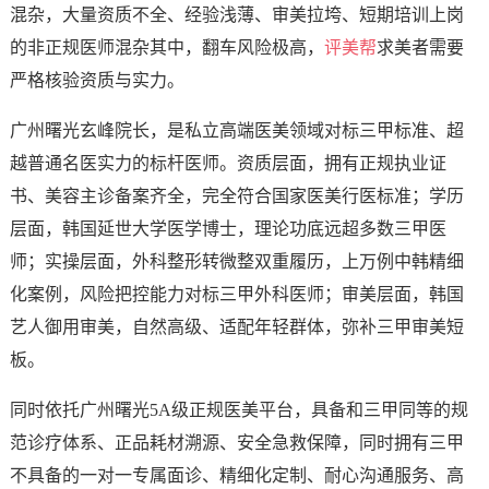
混杂，大量资质不全、经验浅薄、审美拉垮、短期培训上岗
的非正规医师混杂其中，翻车风险极高，
评美帮
求美者需要
严格核验资质与实力。
广州曙光玄峰院长，是私立高端医美领域对标三甲标准、超
越普通名医实力的标杆医师。资质层面，拥有正规执业证
书、美容主诊备案齐全，完全符合国家医美行医标准；学历
层面，韩国延世大学医学博士，理论功底远超多数三甲医
师；实操层面，外科整形转微整双重履历，上万例中韩精细
化案例，风险把控能力对标三甲外科医师；审美层面，韩国
艺人御用审美，自然高级、适配年轻群体，弥补三甲审美短
板。
同时依托广州曙光5A级正规医美平台，具备和三甲同等的规
范诊疗体系、正品耗材溯源、安全急救保障，同时拥有三甲
不具备的一对一专属面诊、精细化定制、耐心沟通服务、高