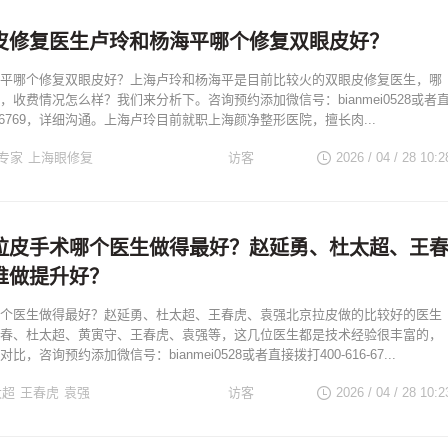
皮修复医生卢玲和杨海平哪个修复双眼皮好？
平哪个修复双眼皮好？上海卢玲和杨海平是目前比较火的双眼皮修复医生，哪
，收费情况怎么样？我们来分析下。咨询预约添加微信号：bianmei0528或者
16-6769，详细沟通。上海卢玲目前就职上海颜净整形医院，擅长肉...
专家
上海眼修复
访客
2026 / 04 / 28
10:2
上海修复双眼皮
拉皮手术哪个医生做得最好？赵延勇、杜太超、王
谁做提升好？
个医生做得最好？赵延勇、杜太超、王春虎、袁强北京拉皮做的比较好的医生
春、杜太超、黄寅守、王春虎、袁强等，这几位医生都是技术经验很丰富的，
，咨询预约添加微信号：bianmei0528或者直接拨打400-616-67...
太超
王春虎
袁强
访客
2026 / 04 / 28
10:2
提升手术
北京面部提升