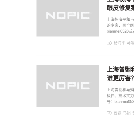
眼皮修复
上海杨海平和马
的专家，两个医
bianmei05
杨海平
马
马娟眼修复
上
上海眼修复
上海曾翾
谁更厉害
上海曾翾和马娟
极佳、技术实力
号：bianmei
曾翾
马娟
马娟眼修复
上
上海眼修复