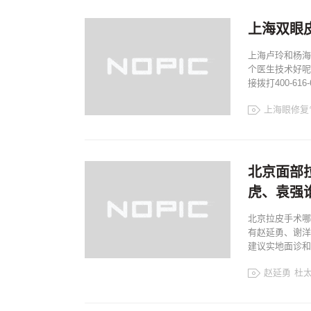
上海眼修复
上海双眼
上海卢玲和杨海
个医生技术好呢
接拨打400-6
上海眼修复
家卢玲
杨海平
北京面部
虎、袁强
北京拉皮手术哪
有赵延勇、谢洋
建议实地面诊和对比
赵延勇
杜
北京面部拉皮
北京拉皮手术