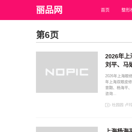
丽品网
首页
整形
第6页
2026
刘平、马
2026年上海
年上海双眼皮修
曾翾、杨海平、
咨询...
杜园园
卢
杨海平
上海眼
上海眼修复
上海杨海