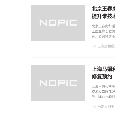
面部提升
北京王春
提升谁技
北京王春虎和谢
王医生擅长做微
者。咨询预约添加微
王春虎和谢
谢洋春
王春虎
王春虎面部提
北京拉皮专家
上海马娟
修复预约
上海马娟和刘平
技术和口碑都好
号：bianmei
马娟和刘平
马娟双眼皮修