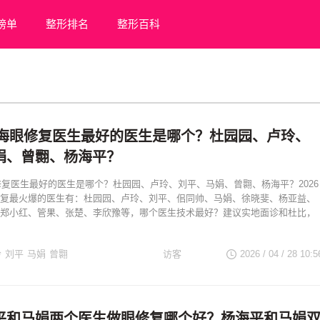
榜单
整形排名
整形百科
年上海眼修复医生最好的医生是哪个？杜园园、卢玲、
娟、曾翾、杨海平？
眼修复医生最好的医生是哪个？杜园园、卢玲、刘平、马娟、曾翾、杨海平？2026
复最火爆的医生有：杜园园、卢玲、刘平、佀同帅、马娟、徐晓斐、杨亚益、
郑小红、管果、张楚、李欣豫等，哪个医生技术最好？建议实地面诊和杜比，
玲
刘平
马娟
曾翾
访客
2026 / 04 / 28
10:5
修复医生
平和马娟两个医生做眼修复哪个好？杨海平和马娟