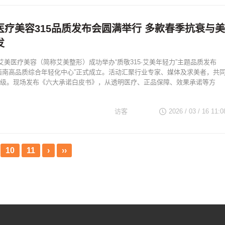
复
双眼皮修复
医疗美容315品质发布会圆满举行 多款春季抗衰与美
发
阳艾美医疗美容（简称艾美整形）成功举办“质敬315·艾美年轻力”主题品质发布
西南高品质综合年轻化中心”正式成立。活动汇聚行业专家、媒体及求美者，共
级。现场发布《六大承诺白皮书》，从透明医疗、正品保障、效果承诺等方
访客
2026 / 03 / 16
11:0
美容（简称艾美整
质敬315·艾美年轻
10
11
›
››
布会
南高品质综合年轻化
立。活动汇聚行业专
美者
品质升级。